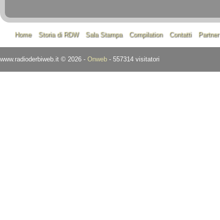
Home
Storia di RDW
Sala Stampa
Compilation
Contatti
Partner
www.radioderbiweb.it © 2026 -
Onweb
- 557314 visitatori