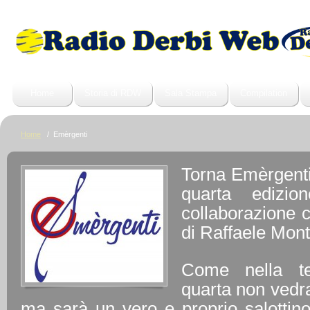
Home
Storia di RDW
Sala Stampa
Compilation
Home
/ Emèrgenti
Torna Emèrgenti,
quarta edizio
collaborazione 
di Raffaele Mont
Come nella te
quarta non vedra 
ma sarà un vero e proprio salottino 