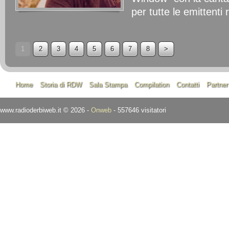
per tutte le emittenti 
1
2
3
4
5
6
7
8
>
Home
Storia di RDW
Sala Stampa
Compilation
Contatti
Partner
www.radioderbiweb.it © 2026 -
Onweb
- 557646 visitatori