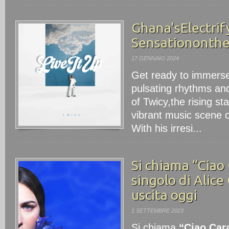
Ghana'sElectri
Sensationonthe
17 GENNAIO 2024
Get ready to immerse 
pulsating rhythms and
of Twicy,the rising st
vibrant music scene 
With his irresi...
Si chiama “Ciao 
singolo di Alice
uscita oggi
1 SETTEMBRE 2023
Si chiama
“Ciao Car