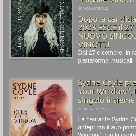
28 DICEMBRE 2022
Dopo la candid
2023 ESCE il 2
NUOVO SINGOL
VINOTTI
Dal 27 dicembre, in ra
piattaforme musicali, 
Sydne Coyle pr
Your Window”, i
singolo insieme
21 DICEMBRE 2022
La cantante Sydne Co
anteprima il suo pri
Window" con la cantan