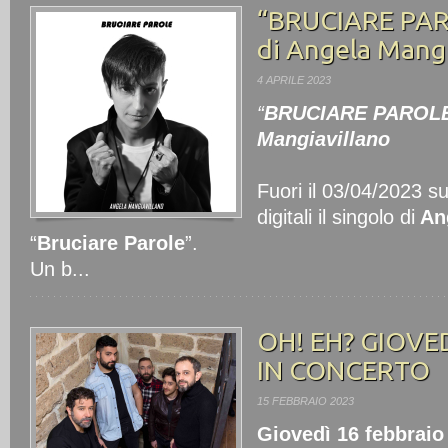
“BRUCIARE PARO
di Angela Mangi
4 APRILE 2023
“
BRUCIARE PAROL
Mangiavillano
Fuori il 03/04/2023 su
digitali il singolo di
Ang
“
Bruciare Parole
”.
Un b...
OH! EH? GIOVE
IN CONCERTO
15 FEBBRAIO 2023
Giovedì 16 febbraio