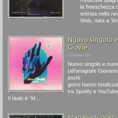
musicista spagno
la freeschezza d
entrata nella ne
Web, nata a Tene
Nuovo singolo e
Giovie
9 GENNAIO 2023
Nuovo singolo e nuov
(all'anagrafe Giovanni
pochi
giorni hanno totalizza
tra Spotify e YouTube
Il titolo è “M...
Magalie Vinotti