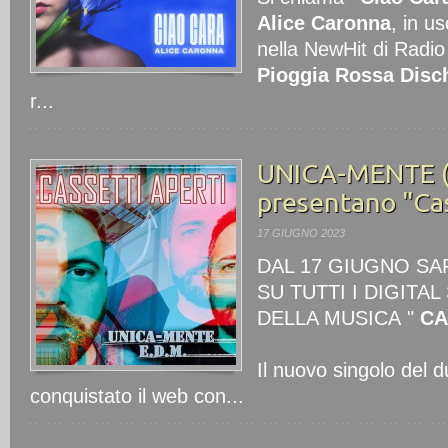
Alice Caronna
, in u
nella NewHit di Radi
Pioggia Rossa Disc
r...
UNICA-MENTE ( 
presentano "Cas
17 GIUGNO 2023
DAL 17 GIUGNO SA
SU TUTTI I DIGITA
DELLA MUSICA "
CA
Il nuovo singolo del
conquistato il web con...