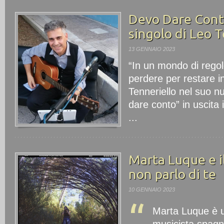
Devo Dare Conto
singolo di Leo T
13 GENNAIO 2023
“In un mondo di rego
perdere per restare i
Tenneriello nel suo n
dare conto” in uscita 
...
Marta Luque e il
non parlo di te
10 GENNAIO 2023
“
Marta Luque è u