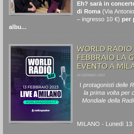
Eh? sarà in concerto
di Roma
(Via Antoni
– ingresso 10 €)
per 
albu...
WORLD RADIO D
FEBBRAIO LA 
EVENTO A MIL
24 GENNAIO 2023
I
protagonisti delle Ra
la prima volta per 
Mondiale della Radio
MILANO - Lunedì 13 fe