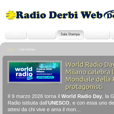
Home
Storia di RDW
Sala Stampa
Compilation
Home
/ Sala Stampa
World Radio Day
Milano celebra 
Mondiale della 
protagonisti
Il 9 marzo 2026 torna il
World Radio Day
, la 
Radio istituita dall’
UNESCO
, e con essa uno de
attesi da chi vive e ama il mon...