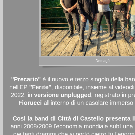
Demagó
"Precario"
è il nuovo e terzo singolo della ba
nell'EP
"Ferite"
, disponibile, insieme al videocli
2022, in
versione unplugged
, registrato in p
Fiorucci
all'interno di un casolare immerso 
Così la band di Città di Castello presenta 
anni 2008/2009 l'economia mondiale subì una 
dei tanti drammi che si portò dietro fu l'enorme