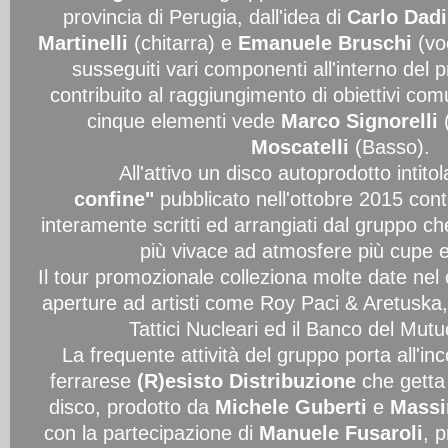
provincia di Perugia, dall'idea di
Carlo Dadi
Martinelli
(chitarra) e
Emanuele Bruschi
(voc
susseguiti vari componenti all'interno del
contribuito al raggiungimento di obiettivi comu
cinque elementi vede
Marco Signorelli
Moscatelli
(Basso).
All'attivo un disco autoprodotto intito
confine"
pubblicato nell'ottobre 2015 con
interamente scritti ed arrangiati dal gruppo c
più vivace ad atmosfere più cupe 
Il tour promozionale colleziona molte date nel 
aperture ad artisti come Roy Paci & Aretuska
Tattici Nucleari ed il Banco del Mut
La frequente attività del gruppo porta all'inc
ferrarese
(R)esisto Distribuzione
che getta 
disco, prodotto da
Michele Guberti
e
Massi
con la partecipazione di
Manuele Fusaroli
, p