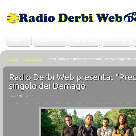
Home
Storia di RDW
Sala Stampa
Compilation
Home
/
Sala Stampa
/ Radio Derbi Web presenta: "Precario" il nuovo singolo dei 
Radio Derbi Web presenta: "Preca
singolo dei Demagó
14 APRILE 2022