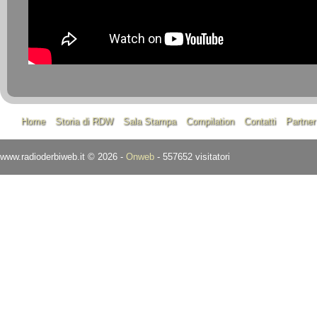
Home
Storia di RDW
Sala Stampa
Compilation
Contatti
Partner
www.radioderbiweb.it © 2026 -
Onweb
- 557652 visitatori